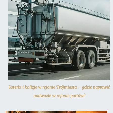
Usterki i kolizje w rejonie Trójmiasta – gdzie naprawić
nadwozie w rejonie portów?