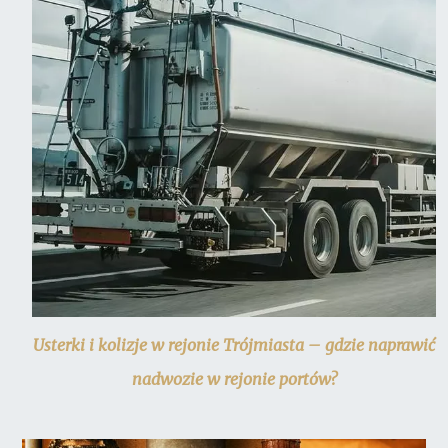
Usterki i kolizje w rejonie Trójmiasta – gdzie naprawić
nadwozie w rejonie portów?