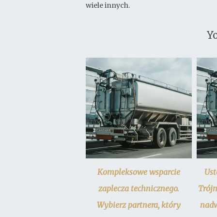
wiele innych.
Yo
Kompleksowe wsparcie
Ust
zaplecza technicznego.
Trój
Wybierz partnera, który
nadw