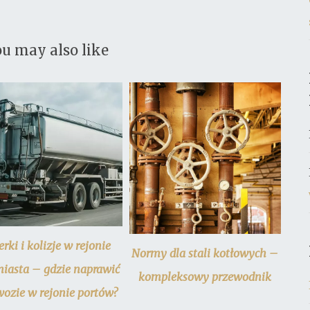
u may also like
erki i kolizje w rejonie
Normy dla stali kotłowych –
miasta – gdzie naprawić
kompleksowy przewodnik
ozie w rejonie portów?