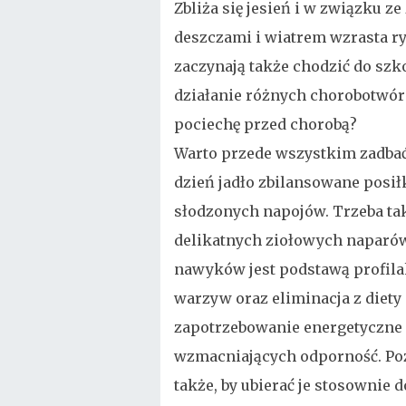
Zbliża się jesień i w związku z
deszczami i wiatrem wzrasta ryz
zaczynają także chodzić do szk
działanie różnych chorobotwórc
pociechę przed chorobą?
Warto przede wszystkim zadbać 
dzień jadło zbilansowane posiłk
słodzonych napojów. Trzeba tak
delikatnych ziołowych naparó
nawyków jest podstawą profila
warzyw oraz eliminacja z diet
zapotrzebowanie energetyczne 
wzmacniających odporność. Poz
także, by ubierać je stosownie 