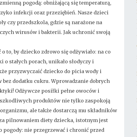
e zmienną pogodą: obniżającą się temperaturą,
yko infekcji oraz przeziębień. Nasze dzieci
oły czy przedszkola, gdzie są narażone na
zych wirusów i bakterii. Jak uchronić swoją
o to, by dziecko zdrowo się odżywiało: na co
i o stałych porach, unikało słodyczy i
że przyzwyczaić dziecko do picia wody i
w bez dodatku cukru. Wprowadzanie dobrych
ktyki! Odżywcze posiłki pełne owoców i
y szkodliwych produktów nie tylko zaspokoją
organizmu, ale także dostarczą mu składników
a pilnowaniem diety dziecka, istotnym jest
do pogody: nie przegrzewać i chronić przed