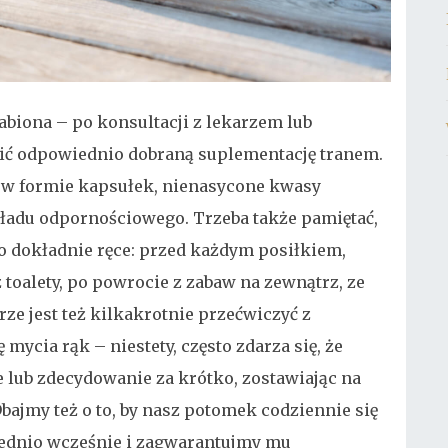
łabiona – po konsultacji z lekarzem lub
ć odpowiednio dobraną suplementację tranem.
 w formie kapsułek, nienasycone kwasy
ładu odpornościowego. Trzeba także pamiętać,
o dokładnie ręce: przed każdym posiłkiem,
toalety, po powrocie z zabaw na zewnątrz, ze
rze jest też kilkakrotnie przećwiczyć z
ycia rąk – niestety, często zdarza się, że
e lub zdecydowanie za krótko, zostawiając na
bajmy też o to, by nasz potomek codziennie się
ednio wcześnie i zagwarantujmy mu