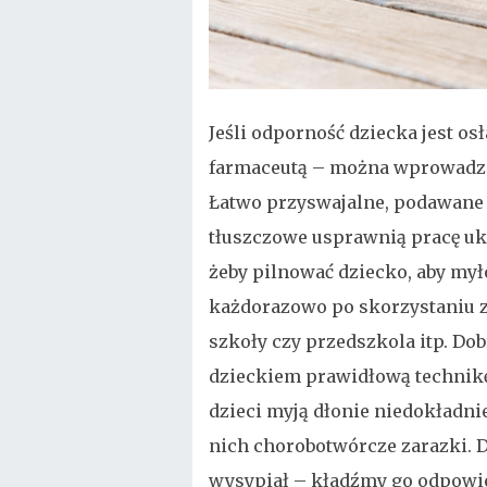
Jeśli odporność dziecka jest os
farmaceutą – można wprowadzi
Łatwo przyswajalne, podawane
tłuszczowe usprawnią pracę uk
żeby pilnować dziecko, aby mył
każdorazowo po skorzystaniu z 
szkoły czy przedszkola itp. Dob
dzieckiem prawidłową technikę m
dzieci myją dłonie niedokładni
nich chorobotwórcze zarazki. D
wysypiał – kładźmy go odpowi