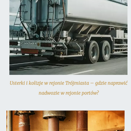
Usterki i kolizje w rejonie Trójmiasta – gdzie naprawić
nadwozie w rejonie portów?