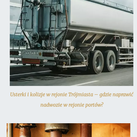
Usterki i kolizje w rejonie Trójmiasta – gdzie naprawić
nadwozie w rejonie portów?