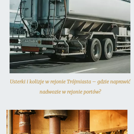
Usterki i kolizje w rejonie Trójmiasta – gdzie naprawić
nadwozie w rejonie portów?