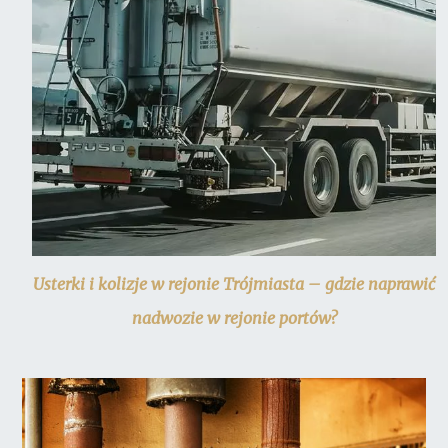
Usterki i kolizje w rejonie Trójmiasta – gdzie naprawić
nadwozie w rejonie portów?