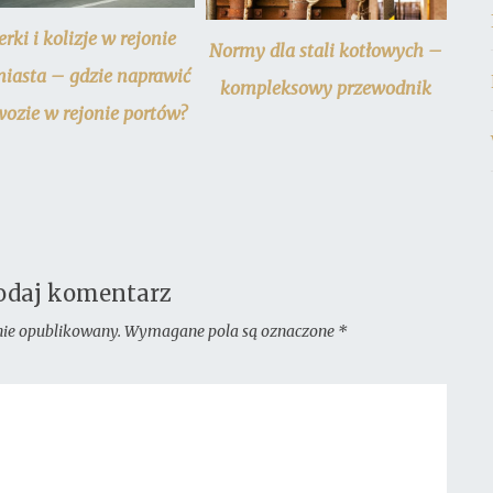
erki i kolizje w rejonie
Normy dla stali kotłowych –
miasta – gdzie naprawić
kompleksowy przewodnik
ozie w rejonie portów?
odaj komentarz
nie opublikowany.
Wymagane pola są oznaczone
*