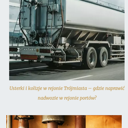
Usterki i kolizje w rejonie Trójmiasta – gdzie naprawić
nadwozie w rejonie portów?