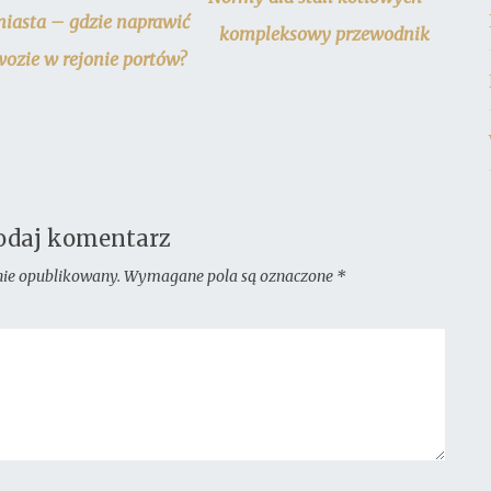
miasta – gdzie naprawić
kompleksowy przewodnik
ozie w rejonie portów?
odaj komentarz
nie opublikowany.
Wymagane pola są oznaczone
*