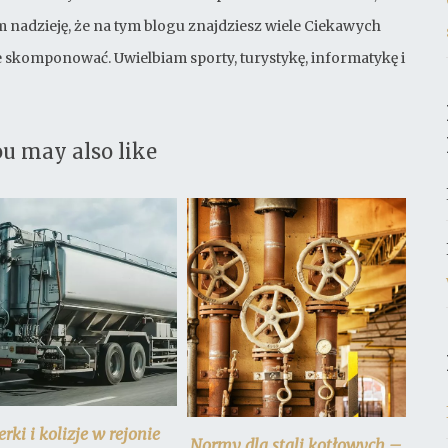
 nadzieję, że na tym blogu znajdziesz wiele Ciekawych
bie skomponować. Uwielbiam sporty, turystykę, informatykę i
u may also like
erki i kolizje w rejonie
Normy dla stali kotłowych –