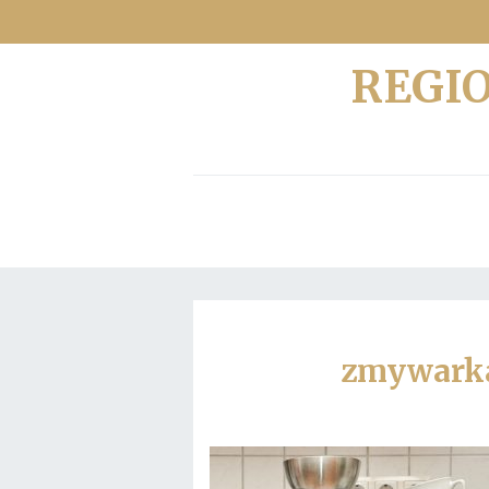
REGI
zmywarka