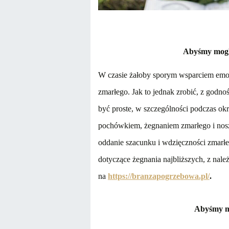
Abyśmy mogl
W czasie żałoby sporym wsparciem emo
zmarłego. Jak to jednak zrobić, z godn
być proste, w szczególności podczas okr
pochówkiem, żegnaniem zmarłego i nosz
oddanie szacunku i wdzięczności zmarł
dotyczące żegnania najbliższych, z nal
na
https://branzapogrzebowa.pl/
.
Abyśmy mo