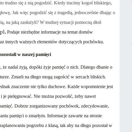
o trudno się z nią pogodzić. Kiedy tracimy kogoś bliskiego,
 głowę. Jak więc pogodzić się z tragedią, jednocześnie dbając o
ią, na jaką zasłużyli? W trudnej sytuacji pomocną dłoń
pl
.
Podaje niezbędne informacje na temat domów
 oraz innych ważnych elementów dotyczących pochówku.
ozostali w naszej pamięci
 że nadal żyją, dopóki żyje pamięć o nich. Dlatego dbanie o
lturze. Zmarli na długo mogą zagościć w sercach bliskich.
dnak znaczenie nie tylko duchowe. Każde wspomnienie jest
ć i je pielęgnować. Nie można pozwolić, żeby nawet
niepamięć. Dobrze zorganizowany pochówek, zdecydowanie,
iu pamięci o zmarłym. Informacje zawarte na stronie
aplanowaniu pogrzebu z klasą, tak aby na długo pozostał w