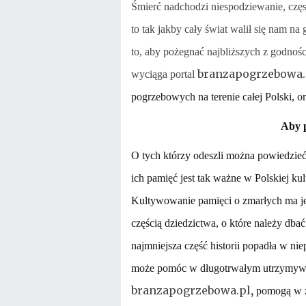
Śmierć nadchodzi niespodziewanie, częst
to tak jakby cały świat walił się nam na
to, aby pożegnać najbliższych z godnośc
branzapogrzebowa.
wyciąga portal
pogrzebowych na terenie całej Polski,
Aby p
O tych którzy odeszli można powiedzieć,
ich pamięć jest tak ważne w Polskiej ku
Kultywowanie pamięci o zmarłych ma je
częścią dziedzictwa, o które należy dba
najmniejsza część historii popadła w 
może pomóc w długotrwałym utrzymywan
branzapogrzebowa.pl
,
pomogą w z