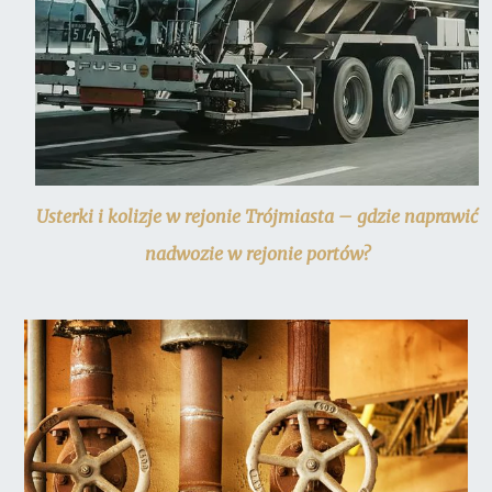
Usterki i kolizje w rejonie Trójmiasta – gdzie naprawić
nadwozie w rejonie portów?