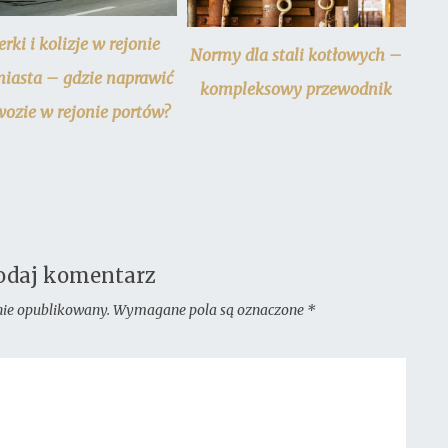
erki i kolizje w rejonie
Normy dla stali kotłowych –
miasta – gdzie naprawić
kompleksowy przewodnik
ozie w rejonie portów?
odaj komentarz
nie opublikowany.
Wymagane pola są oznaczone
*