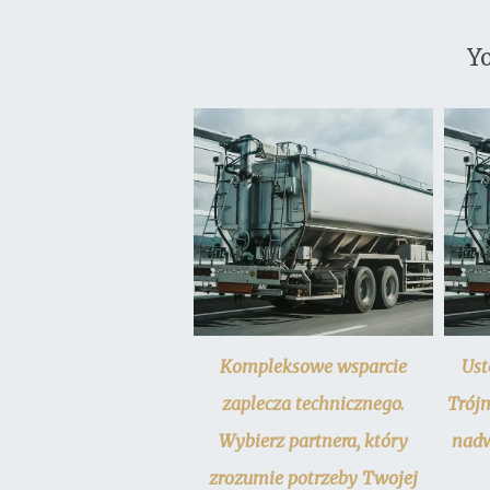
Yo
Kompleksowe wsparcie
Ust
zaplecza technicznego.
Trój
Wybierz partnera, który
nadw
zrozumie potrzeby Twojej