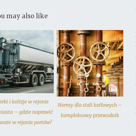
u may also like
erki i kolizje w rejonie
Normy dla stali kotłowych –
miasta – gdzie naprawić
kompleksowy przewodnik
ozie w rejonie portów?