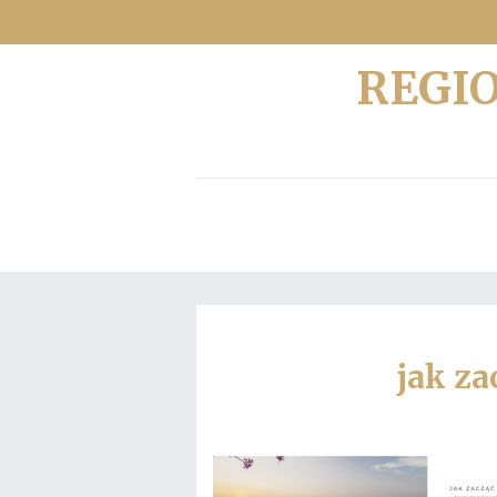
REGI
jak za