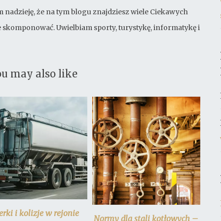
 nadzieję, że na tym blogu znajdziesz wiele Ciekawych
bie skomponować. Uwielbiam sporty, turystykę, informatykę i
u may also like
erki i kolizje w rejonie
Normy dla stali kotłowych –