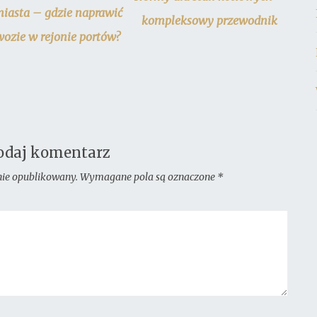
miasta – gdzie naprawić
kompleksowy przewodnik
ozie w rejonie portów?
odaj komentarz
nie opublikowany.
Wymagane pola są oznaczone
*