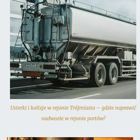
Usterki i kolizje w rejonie Trójmiasta – gdzie naprawić
nadwozie w rejonie portów?